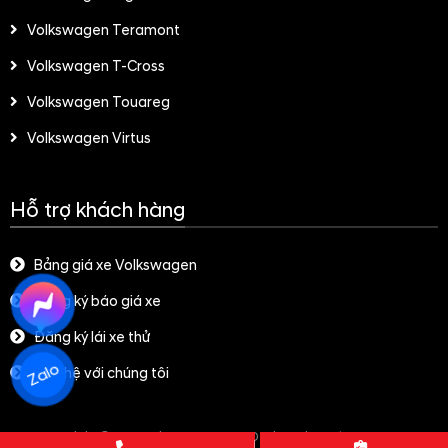
Volkswagen Teramont
Volkswagen T-Cross
Volkswagen Touareg
Volkswagen Virtus
Hỗ trợ khách hàng
Bảng giá xe Volkswagen
Đăng ký báo giá xe
Đăng ký lái xe thử
Zalo
Liên hệ với chúng tôi
Copyright© 2021 GianHangVN
-
Designed By
GianHangVN