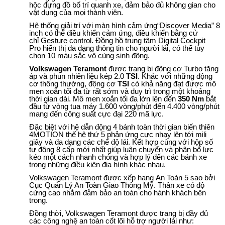
hộc đựng đồ bố trí quanh xe, đảm bảo đủ không gian cho
vật dụng của mọi thành viên.
Tính trả góp
Tính lăn bánh
Hệ thống giải trí với màn hình cảm ứng“Discover Media” 8
inch có thể điều khiển cảm ứng, điều khiển bằng cử
chỉ Gesture control. Đồng hồ trung tâm Digital Cockpit
NHẬN BÁO GIÁ NGAY
Pro hiển thị đa dạng thông tin cho người lái, có thể tùy
chọn 10 màu sắc vô cùng sinh động.
Volkswagen Teramont
được trang bị động cơ Turbo tăng
áp và phun nhiên liệu kép 2.0
TSI
. Khác với những động
cơ thông thường, động cơ
TSI
có khả năng đạt được mô
men xoắn tối đa từ rất sớm và duy trì trong một khoảng
thời gian dài. Mô men xoắn tối đa lớn lên đến
350 Nm
bắt
đầu từ vòng tua máy 1.600 vòng/phút đến 4.400 vòng/phút
mang đến công suất cực đại 220 mã lực.
Đặc biệt với hệ dẫn động 4 bánh toàn thời gian biến thiên
4MOTION thế hệ thứ 5 phản ứng cực nhạy lên tới mili
giây và đa dạng các chế độ lái. Kết hợp cùng với hộp số
tự động 8 cấp mới nhất giúp luân chuyển và phân bổ lực
kéo một cách nhanh chóng và hợp lý đến các bánh xe
trong những điều kiện địa hình khác nhau.
Volkswagen Teramont được xếp hạng An Toàn 5 sao bởi
Cục Quản Lý An Toàn Giao Thông Mỹ. Thân xe có độ
cứng cao nhằm đảm bảo an toàn cho hành khách bên
trong.
Đồng thời, Volkswagen Teramont được trang bị đầy đủ
các công nghệ an toàn cốt lõi hỗ trợ người lái như: