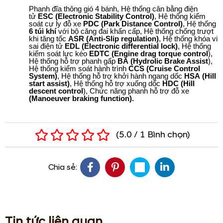
Phanh đĩa thông gió 4 bánh, Hệ thống cân bằng điện
tử
ESC (Electronic Stability Control)
, Hệ thống kiểm
soát cự ly đỗ xe
PDC (Park Distance Control)
, Hệ thống
6 túi khí
với bộ căng đai khẩn cấp, Hệ thống chống trượt
khi tăng tốc
ASR (Anti-Slip regulation)
, Hệ thống khóa vi
sai điện tử
EDL (Electronic differential lock)
, Hệ thống
kiểm soát lực kéo
EDTC (Engine drag torque control
),
Hệ thống hỗ trợ phanh gấp
BA (Hydrolic Brake Assist
),
Hệ thống kiểm soát hành trình
CCS (Cruise Control
System)
, Hệ thống hỗ trợ khởi hành ngang dốc
HSA (Hill
start assist)
, Hệ thống hỗ trợ xuống dốc
HDC (Hill
descent control
), Chức năng phanh hỗ trợ đỗ xe
(Manoeuver braking function).
(
5.0
/
1
Bình chọn
)
Chia sẻ:
Tin tức liên quan