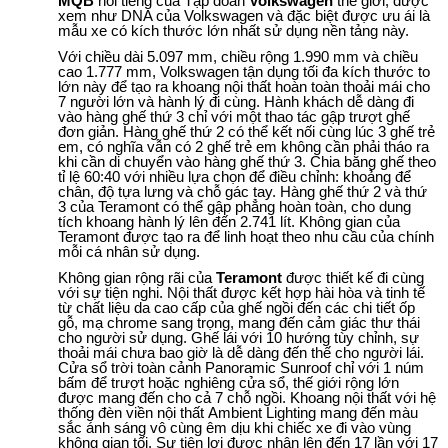
MQB
nổi tiếng của Tập đoàn
Volkswagen
thế giới, được
xem như DNA của Volkswagen và đặc biệt được ưu ái là
mẫu xe có kích thước lớn nhất sử dụng nền tảng này.
Với chiều dài 5.097 mm, chiều rộng 1.990 mm và chiều
cao 1.777 mm, Volkswagen tận dụng tối đa kích thước to
lớn này để tạo ra khoang nội thất hoàn toàn thoải mái cho
7 người lớn và hành lý đi cùng. Hành khách dễ dàng đi
vào hàng ghế thứ 3 chỉ với một thao tác gập trượt ghế
đơn giản. Hàng ghế thứ 2 có thể kết nối cùng lúc 3 ghế trẻ
em, có nghĩa vẫn có 2 ghế trẻ em không cần phải tháo ra
khi cần di chuyển vào hàng ghế thứ 3. Chia băng ghế theo
tỉ lệ 60:40 với nhiều lựa chọn để điều chỉnh: khoảng để
chân, độ tựa lưng và chỗ gác tay. Hàng ghế thứ 2 và thứ
3 của Teramont có thể gập phẳng hoàn toàn, cho dung
ĐĂNG KÝ! NHẬN BÁO GIÁ XE
tích khoang hành lý lên đến 2.741 lít. Không gian của
Teramont được tạo ra để linh hoạt theo nhu cầu của chính
mỗi cá nhân sử dụng.
VOLKSWAGEN
Không gian rộng rãi của
Teramont
được thiết kế đi cùng
với sự tiện nghi. Nội thất được kết hợp hài hòa và tinh tế
Cập nhật ưu đãi cho các mẫu xe Volkswagen tháng
từ chất liệu da cao cấp của ghế ngồi đến các chi tiết ốp
02/2026
gỗ, mạ chrome sang trọng, mang đến cảm giác thư thái
cho người sử dụng. Ghế lái với 10 hướng tùy chỉnh, sự
thoải mái chưa bao giờ là dễ dàng đến thế cho người lái.
Cửa sổ trời toàn cảnh Panoramic Sunroof chỉ với 1 núm
bấm để trượt hoặc nghiêng cửa sổ, thế giới rộng lớn
được mang đến cho cả 7 chỗ ngồi. Khoang nội thất với hệ
thống đèn viền nội thất Ambient Lighting mang đến màu
sắc ánh sáng vô cùng êm dịu khi chiếc xe đi vào vùng
không gian tối. Sự tiện lợi được nhân lên đến 17 lần với 17