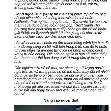
vì phòng khách hoặc studio, trong những môi trường chật
hẹp, có thể trở nên khắc nghiệt như cửa ô tô, cột trụ,
khoang sau, vòm bánh xe.
Công nghệ DSP (xử lý tín hiệu số)
phức tạp để trợ giúp
cài đặt điều chỉnh hệ thống theo sở thích cá nhân:
Authentic (trải nghiệm nguyên bản);
Dynamic
(tái tạo sức
mạnh của dòng nhạc rock hoặc pop);
Soft
(dành cho
chương trình phát sóng trực tiếp hoặc ghi âm có độ phân
giải thấp); và
Speech
(thiết kế cho giọng nói như tin tức,
sách nói hay cuộc gọi điện thoại rảnh tay).
Lên kế hoạch mọi phản xạ âm thanh bằng cách lập bản đồ
mọi đường cong và bề mặt bên trong ô tô, sau đó trì hoãn
tín hiệu phản xạ âm đến từng loa để khớp khoảng cách
với vị trí của chúng. Điều đó có nghĩa là bạn sẽ nghe thấy
âm thanh như thể bạn đang ở vị trí trung tâm lý tưởng ở
nhà.
Các nghiên cứu về bề mặt, sự phản xạ, số lượng người
ngồi trên xe và trang phục họ có thể mặc, thay đổi về nhiệt
độ, mức độ tiếng ồn bên ngoài xe khi xe di chuyển, loại
rung động mà xe sẽ phải chịu, thậm chí cả những bộ phận
nào có thể bị ướt nếu mở cửa khi trời đang mưa. Đó là
một lượng dữ liệu cực kì lớn và quá trình nghiên cứu này
được bắt đầu ngay từ khi một mẫu xe mới vẫn còn trên
bản vẽ.
Nâng cấp ngoại thất: