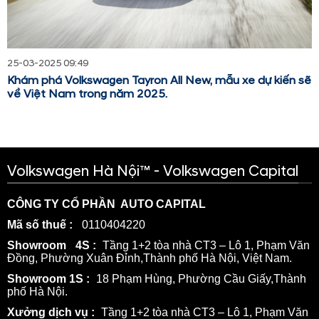
25-03-2025 09:49
Khám phá Volkswagen Tayron All New, mẫu xe dự kiến sẽ
về Việt Nam trong năm 2025.
Volkswagen Hà Nội™ - Volkswagen Capital
CÔNG TY CỔ PHẦN AUTO CAPITAL
Mã số thuế :
0110404220
Showroom
4S :
Tầng 1+2 tòa nhà CT3 – Lô 1, Phạm Văn
Đồng, Phường Xuân Đỉnh,Thành phố Hà Nội, Việt Nam.
Showroom 1S :
18 Phạm Hùng, Phường Cầu Giấy,Thành
phố Hà Nội.
Xưởng dịch vụ :
Tầng 1+2 tòa nhà CT3 – Lô 1, Phạm Văn