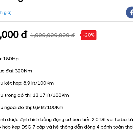
h giá
)
,000 đ
1,999,000,000 đ
-20%
a: 180Hp
ực đại: 320Nm
iệu kết hợp: 8,9 lít/100Km
iệu trong đô thị: 13,17 lít/100Km
ệu ngoài đô thị: 6,9 lít/100Km
h được định hình bằng động cơ tiên tiến 2.0TSI với turbo tă
ly hợp kép DSG 7 cấp và hệ thống dẫn động 4 bánh toàn thời 