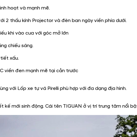
chất thời thượng.
t kế đổi mới của Tiguan cho thấy định nghĩa chính xác của v
 công rực rỡ.