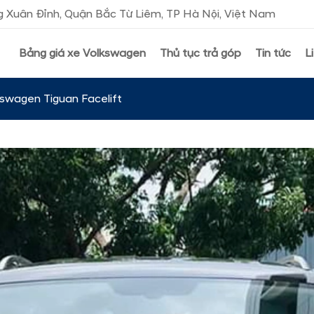
 Xuân Đỉnh, Quận Bắc Từ Liêm, TP Hà Nội, Việt Nam
Bảng giá xe Volkswagen
Thủ tục trả góp
Tin tức
L
swagen Tiguan Facelift