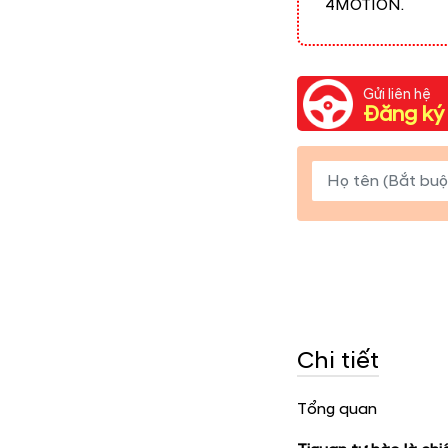
4MOTION.
Gửi liên hệ
Đăng ký 
Chi tiết
Tổng quan