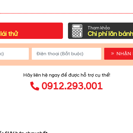
Tham khảo
lái thử
Chi phí lăn bán
NHẬN 
Hãy liên hệ ngay để được hỗ trợ cụ thể!
0912.293.001