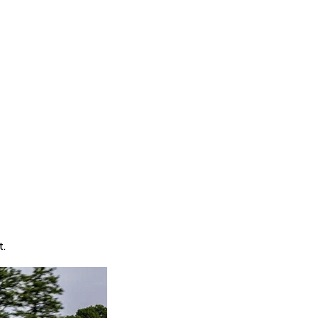
iệc tái tạo lại bản