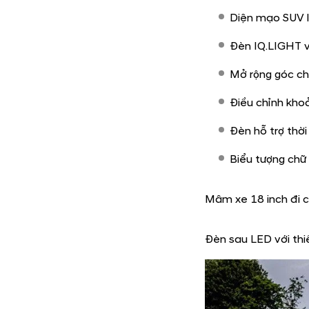
Ngoại thất
Ngoại thất bừng khí 
Những đường nét thiế
thân một cách thành